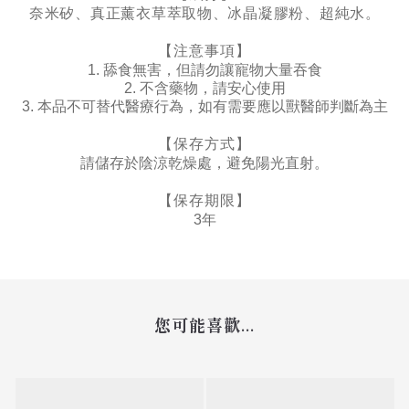
。
奈米矽、真正薰衣草萃取物、冰晶凝膠粉、超純水
【注意事項】
1.
舔食無害，但請勿讓寵物大量吞食
2.
不含藥物，請安心使用
3.
本品不可替代醫療行為，如有需要應以獸醫師判斷為主
【保存方式】
請儲存於陰涼乾燥處，避免陽光直射。
【保存期限】
3
年
您可能喜歡...