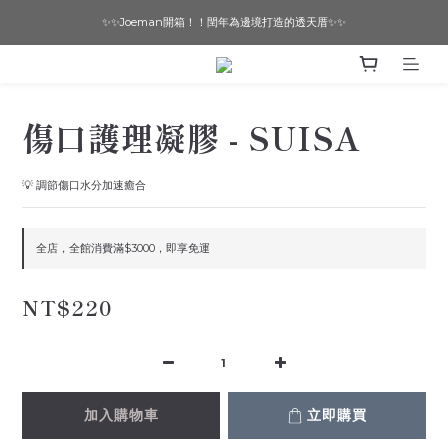
✨✨Joeman開箱！！閏年為邊境打造的透天厝✨✨
想要一個寵物友善的美宅嗎？ 🔶 即刻諮詢 🔶
想要一個寵物友善的美宅嗎？ 🔶 即刻諮詢 🔶
傷口護理凝膠 - SUISA
💡 調節傷口水分加速癒合
全店，全館消費滿$3000，即享免運
NT$220
加入購物車
立即購買