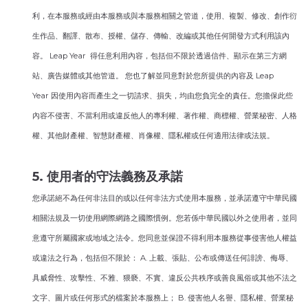
利，在本服務或經由本服務或與本服務相關之管道，使用、複製、修改、創作衍
生作品、翻譯、散布、授權、儲存、傳輸、改編或其他任何開發方式利用該內
容。 Leap Year 得任意利用內容，包括但不限於透過信件、顯示在第三方網
站、廣告媒體或其他管道。 您也了解並同意對於您所提供的內容及 Leap
Year 因使用內容而產生之一切請求、損失，均由您負完全的責任。您擔保此些
內容不侵害、不當利用或違反他人的專利權、著作權、商標權、營業秘密、人格
權、其他財產權、智慧財產權、肖像權、隱私權或任何適用法律或法規。
5. 使用者的守法義務及承諾
您承諾絕不為任何非法目的或以任何非法方式使用本服務，並承諾遵守中華民國
相關法規及一切使用網際網路之國際慣例。您若係中華民國以外之使用者，並同
意遵守所屬國家或地域之法令。您同意並保證不得利用本服務從事侵害他人權益
或違法之行為，包括但不限於： A. 上載、張貼、公布或傳送任何誹謗、侮辱、
具威脅性、攻擊性、不雅、猥褻、不實、違反公共秩序或善良風俗或其他不法之
文字、圖片或任何形式的檔案於本服務上； B. 侵害他人名譽、隱私權、營業秘