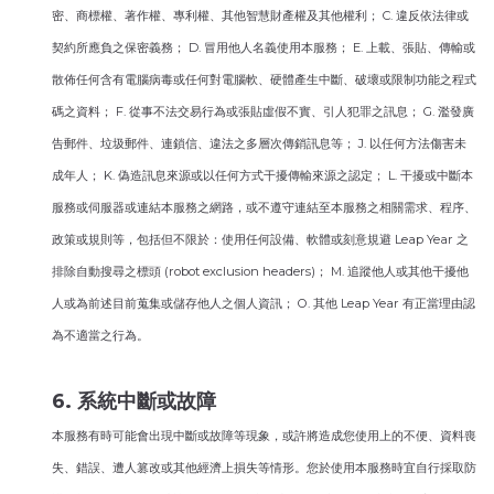
密、商標權、著作權、專利權、其他智慧財產權及其他權利； C. 違反依法律或
契約所應負之保密義務； D. 冒用他人名義使用本服務； E. 上載、張貼、傳輸或
散佈任何含有電腦病毒或任何對電腦軟、硬體產生中斷、破壞或限制功能之程式
碼之資料； F. 從事不法交易行為或張貼虛假不實、引人犯罪之訊息； G. 濫發廣
告郵件、垃圾郵件、連鎖信、違法之多層次傳銷訊息等； J. 以任何方法傷害未
成年人； K. 偽造訊息來源或以任何方式干擾傳輸來源之認定； L. 干擾或中斷本
服務或伺服器或連結本服務之網路，或不遵守連結至本服務之相關需求、程序、
政策或規則等，包括但不限於：使用任何設備、軟體或刻意規避 Leap Year 之
排除自動搜尋之標頭 (robot exclusion headers)； M. 追蹤他人或其他干擾他
人或為前述目前蒐集或儲存他人之個人資訊； O. 其他 Leap Year 有正當理由認
為不適當之行為。
6. 系統中斷或故障
本服務有時可能會出現中斷或故障等現象，或許將造成您使用上的不便、資料喪
失、錯誤、遭人篡改或其他經濟上損失等情形。您於使用本服務時宜自行採取防