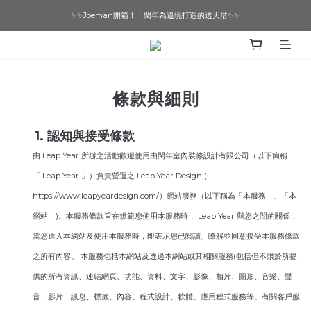
✨✨Joeman開箱！！閏年為邊境打造的透天厝✨✨
想要一個寵物友善的美宅嗎？ 🔶 即刻諮詢 🔶
想要一個寵物友善的美宅嗎？ 🔶 即刻諮詢 🔶
條款與細則
1. 認知與接受條款
由 Leap Year 所辦之活動歡迎使用由閏年室內裝修設計有限公司（以下簡稱
「 Leap Year 」）負責營運之 Leap Year Design (
https://www.leapyeardesign.com/）網站服務（以下稱為「本服務」、「本
網站」)。本服務條款旨在規範您使用本服務時， Leap Year 與您之間的關係，
當您進入本網站及使用本服務時，即表示您已閱讀、瞭解並同意接受本服務條款
之所有內容。 本服務包括本網站及透過本網站或其相關服務(包括但不限於所提
供的所有資訊、連結網頁、功能、資料、文字、影像、相片、圖形、音樂、聲
音、影片、訊息、標籤、內容、程式設計、軟體、應用程式服務等。有關客戶服