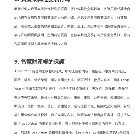
廠商或個人透過本服務進行商品買賣、服務或其他交易行為，各該買賣或其他合
約均僅存在您與各該廠商或個人兩造之間。您應要求各該廠商或個人，就其商
品、服務或其他交易標的物之品質、內容、運送、保證事項與瑕疵擔保責任等，
事先詳細闡釋與說明。您因前述買賣、服務或其他交易行為所產生之爭執，應向
各該廠商或個人尋求救濟或解決之道。
9. 智慧財產權的保護
Leap Year 所使用之軟體或程式、網站上所有內容，包括但不限於商品資訊、
圖片、檔案、網站架構、網站畫面的安排、網頁設計、會員內容等，均由 Leap
Year 依法擁有其智慧財產權，包括但不限於商標權、專利權、著作權、營業秘
密與專有技術等。任何人不得逕自使用、修改、重製、公開播送、公開傳輸、公
開演出、改作、散布、發行、公開發表、進行還原工程、解編或反向組譯。若您
欲引用或轉載前述軟體、程式或網站內容，除明確為法律所許可者外，必須依法
取得 Leap Year 的事前書面同意。尊重智慧財產權是您應盡的義務，如有違
反，您應對 Leap Year 負損害賠償責任。 Leap Year 及其關係企業為行銷宣傳