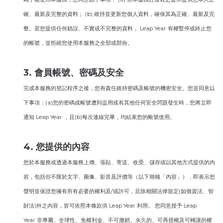
確、最新及完整的資料； (b) 維持並更新您個人資料，確保其為正確、最新及完
整。若您提供任何錯誤、不實或不完整的資料， Leap Year 有權暫停或終止您
的帳號，並拒絕您使用本服務之全部或部份。
3. 會員帳號、密碼及安全
完成本服務的登記程序之後，您有責任維持密碼及帳號的機密安全。您並同意以
下事項：(a)您的密碼或帳號遭到盜用或有其他任何安全問題發生時，您將立即
通知 Leap Year ，且(b)每次連線完畢，均結束您的帳號使用。
4. 您提供的內容
您於本服務或透過本服務上傳、張貼、寄送、收受、儲存或以其他方式提供的內
容，包括但不限於文字、圖像、影音及評價等（以下簡稱「內容」），即表示您
聲明並保證您擁有所有必要的權利及/或許可，且除相關法律規定(如個資法、智
財法)外之內容，皆可依照本條款供 Leap Year 利用。 您同意授予 Leap
Year 非專屬、全球性、免權利金、不可撤銷、永久的、可再授權及可轉讓的權