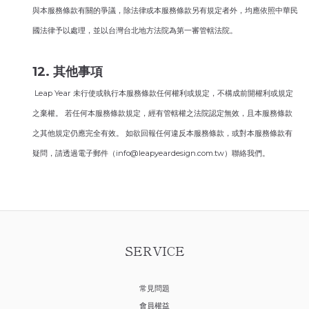
與本服務條款有關的爭議，除法律或本服務條款另有規定者外，均應依照中華民
國法律予以處理，並以台灣台北地方法院為第一審管轄法院。
12. 其他事項
Leap Year 未行使或執行本服務條款任何權利或規定，不構成前開權利或規定
之棄權。 若任何本服務條款規定，經有管轄權之法院認定無效，且本服務條款
之其他規定仍應完全有效。 如欲回報任何違反本服務條款，或對本服務條款有
疑問，請透過電子郵件（info@leapyeardesign.com.tw）聯絡我們。
SERVICE
常見問題
會員權益