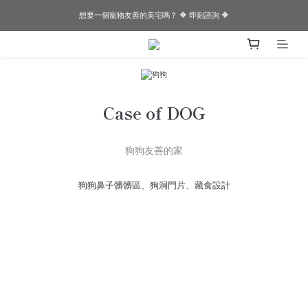
想要一個寵物友善的美宅嗎？ 🔶 即刻諮詢 🔶
想要一個寵物友善的美宅嗎？ 🔶 即刻諮詢 🔶
✨✨Joeman開箱！！閏年為邊境打造的透天厝✨✨
想要一個寵物友善的美宅嗎？ 🔶 即刻諮詢 🔶
Case of DOG
狗狗友善的家
狗狗鼻子髒髒區、狗洞門片、藏食設計