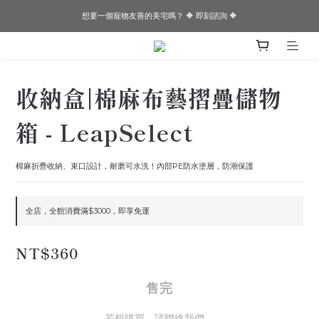
想要一個寵物友善的美宅嗎？ 🔶 即刻諮詢 🔶
想要一個寵物友善的美宅嗎？ 🔶 即刻諮詢 🔶
✨✨Joeman開箱！！閏年為邊境打造的透天厝✨✨
想要一個寵物友善的美宅嗎？ 🔶 即刻諮詢 🔶
收納盒|棉麻布藝摺疊儲物
箱 - LeapSelect
棉麻折疊收納、束口設計，耐磨可水洗！內部PE防水塗層，防潮保護
全店，全館消費滿$3000，即享免運
NT$360
售完
若想購買，請聯絡我們。