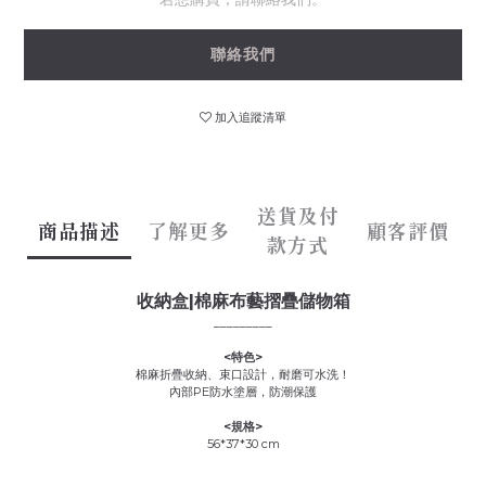
聯絡我們
加入追蹤清單
送貨及付
商品描述
了解更多
顧客評價
款方式
收納盒|棉麻布藝摺疊儲物箱
_________
<特色>
棉麻折疊收納、束口設計，耐磨可水洗！
內部PE防水塗層，防潮保護
<規格>
56*37*30 cm