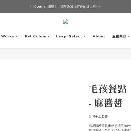
✨✨Joeman開箱！！閏年為邊境打造的透天厝✨✨
想要一個寵物友善的美宅嗎？ 🔶 即刻諮詢 🔶
想要一個寵物友善的美宅嗎？ 🔶 即刻諮詢 🔶
Works
Pet Column
Leap, Select
About
服務內容
毛孩餐點
- 麻醬醬
台灣手工製作
麻醬醬希望提供給想讓毛孩吃
時間下班、生活太忙碌太累而