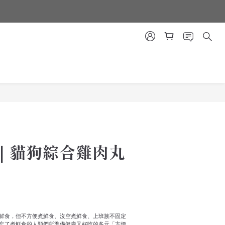
｜貓狗綜合雞肉丸
鮮食，但不方便煮鮮食、沒空煮鮮食、上班族不固定
忘了煮鮮食的人類們所準備健康又好吃的多元「方便