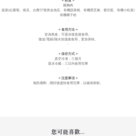
< 材質 >
雞胸肉
蔬菜(紅蘿蔔、南瓜、台農57號黃金地瓜、有機甜菜根、有機黑芝麻、紫甘藍、有機小松菜)
有機椰子粉
-
< 食用方法 >
皆為熟食，可退冰後直接食用。
微波/電鍋/隔水加溫後食用，更加美味。
-
< 保存方式 >
真空冷凍：三個月
退冰冷藏：三日內食用完畢
-
< 注意事項 >
無防腐劑，開封後盡快食用完畢，以確保新鮮。
-
您可能喜歡...