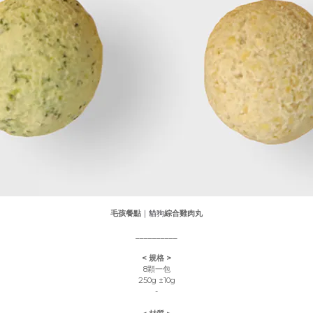
毛孩餐點
｜貓狗
綜合雞肉丸
__________
< 規格 >
8顆一包
250g
±10g
-