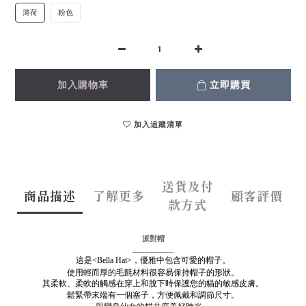
薄荷
粉色
加入購物車
立即購買
加入追蹤清單
送貨及付
商品描述
了解更多
顧客評價
款方式
派對帽
__________
這是<Bella Hat>，優雅中包含可愛的帽子。
使用輕而厚的毛氈材料很容易保持帽子的形狀。
其柔軟、柔軟的觸感在穿上和脫下時保護您的貓的敏感皮膚。
鬆緊帶末端有一個塞子，方便佩戴和調節尺寸。