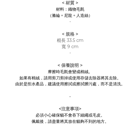
< 材質 >
材料：織物毛氈
（滌綸 + 尼龍 + 人造絲）
-
< 規格 >
棍長 33.5 cm
寬 9 cm
-
< 保養說明 >
摩擦時毛氈會變成棉絨。
如果有棉絨，請用剪刀剪掉或使用存儲去除器將其去除。
由於是拒水產品，建議使用擦拭或擦拭髒污處，而不是清洗。
-
<注意事項>
必須小心確保貓不會吞下細繩或毛皮。
佩戴後，請盡量將其放在貓夠不到的地方。