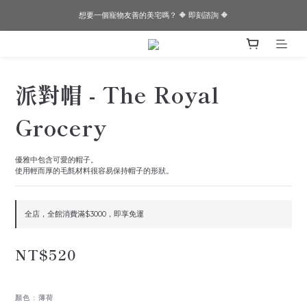
想要一個寵物友善的美宅嗎？ 🔶 即刻諮詢 🔶
想要一個寵物友善的美宅嗎？ 🔶 即刻諮詢 🔶
✨✨Joeman開箱！！閏年為邊境打造的透天厝✨✨
想要一個寵物友善的美宅嗎？ 🔶 即刻諮詢 🔶
派對帽 - The Royal
Grocery
優雅中包含可愛的帽子。
使用輕而厚的毛氈材料很容易保持帽子的形狀。
全店，全館消費滿$3000，即享免運
NT$520
顏色
: 薄荷