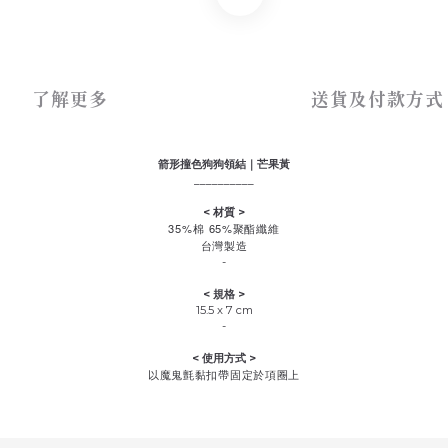
了解更多
送貨及付款方式
箭形撞色狗狗領結｜芒果黃
__________
< 材質 >
35%棉 65%聚酯纖維
台灣製造
-
< 規格 >
15.5 x 7 cm
-
< 使用方式 >
以魔鬼氈黏扣帶固定於項圈上