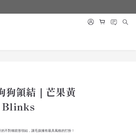
立即購買
狗狗領結｜芒果黃
 Blinks
毛小孩設計的不對稱箭形領結，讓毛孩擁有最具風格的打扮！