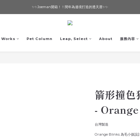
✨✨Joeman開箱！！閏年為邊境打造的透天厝✨✨
想要一個寵物友善的美宅嗎？ 🔶 即刻諮詢 🔶
想要一個寵物友善的美宅嗎？ 🔶 即刻諮詢 🔶
Works
Pet Column
Leap, Select
About
服務內容
箭形撞色
- Orange
台灣製造
Orange Blinks 為