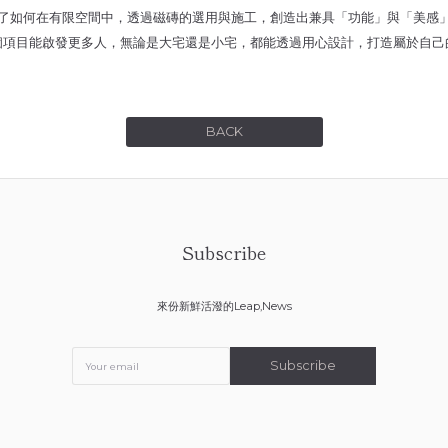
了如何在有限空間中，透過磁磚的選用與施工，創造出兼具「功能」與「美感
個項目能啟發更多人，無論是大宅還是小宅，都能透過用心設計，打造屬於自己
BACK
Subscribe
來份新鮮活潑的Leap,News
Subscribe