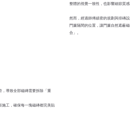
整體的視覺一致性，也影響細節質感
然而，經過師傅縝密的規劃與排磚設
門簾隔間的位置，讓門簾自然遮蔽磁
合」。
符，導致全部磁磚需要拆除「重
新施工，確保每一塊磁磚都完美貼