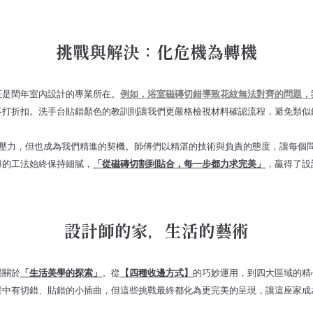
挑戰與解決：化危機為轉機
正是閏年室內設計的專業所在。
例如，浴室磁磚切錯導致花紋無法對齊的問題，
不打折扣。洗手台貼錯顏色的教訓則讓我們更嚴格檢視材料確認流程，避免類似
壓力，但也成為我們精進的契機。師傅們以精湛的技術與負責的態度，讓每個
傅的工法始終保持細膩，
「從磁磚切割到貼合，每一步都力求完美」
，贏得了設
設計師的家，生活的藝術
場關於
「生活美學的探索」
。從
【四種收邊方式】
的巧妙運用，到四大區域的精
程中有切錯、貼錯的小插曲，但這些挑戰最終都化為更完美的呈現，讓這座家成