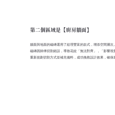
第二個區域是【廚房牆面】
牆面與地面的磁磚選用了紋理豐富的款式，增添空間層次
磁磚因師傅切割錯誤，導致花紋「無法對齊」，「影響視
重新規劃切割方式並補充備料，成功挽救設計效果，確保