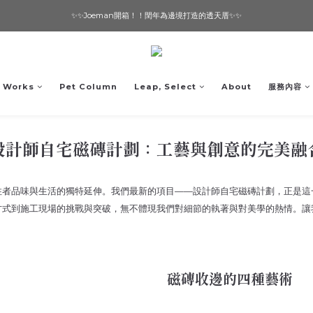
✨✨Joeman開箱！！閏年為邊境打造的透天厝✨✨
想要一個寵物友善的美宅嗎？ 🔶 即刻諮詢 🔶
想要一個寵物友善的美宅嗎？ 🔶 即刻諮詢 🔶
Works
Pet Column
Leap, Select
About
服務內容
設計師自宅磁磚計劃：工藝與創意的完美融
住者品味與生活的獨特延伸。我們最新的項目——設計師自宅磁磚計劃，正是這
方式到施工現場的挑戰與突破，無不體現我們對細節的執著與對美學的熱情。讓
磁磚收邊的四種藝術