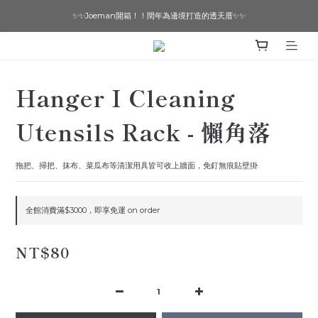
✨✨Joeman開箱！！閏年為邊境打造的透天厝✨✨
想要一個寵物友善的美宅嗎？ 🔶 即刻諮詢 🔶
想要一個寵物友善的美宅嗎？ 🔶 即刻諮詢 🔶
Hanger I Cleaning
Utensils Rack - 懶角落
拖把、掃把、抹布、菜瓜布等清潔用具皆可收上牆面，免釘無痕貼壁掛
全館消費滿$3000，即享免運 on order
NT$80