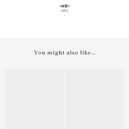
<材質>
ABS
-
You might also like...