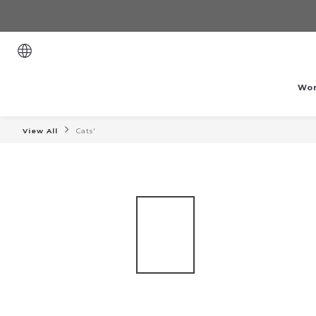
Wo
View All
Cats'