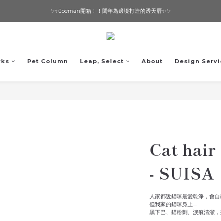
✨✨Joeman開箱！！閏年為邊境打造的透天厝✨✨
想要一個寵物友善的美宅嗎？ 🔶 即刻諮詢 🔶
想要一個寵物友善的美宅嗎？ 🔶 即刻諮詢 🔶
rks
Pet Column
Leap, Select
About
Design Servi
Cat hair
- SUISA
人家都說貓咪最愛乾淨，會自
但我家的貓咪身上....
黑下巴、貓粉刺、淚痕清潔，交