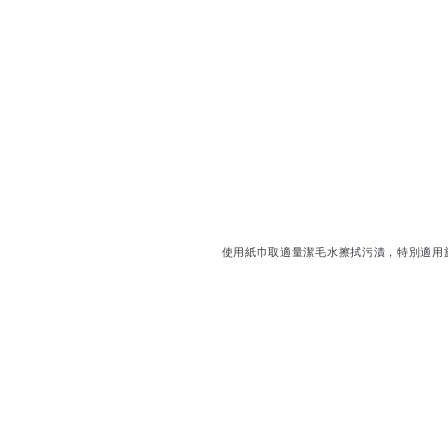
使用紙巾取適量潔毛水擦拭污漬，特別適用