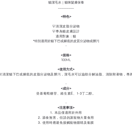
貓潔毛水｜貓咪髮膚保養
_________
<特色>
💡清潔皮脂分泌物
💡專為貓皮膚設計
適用對象：貓
*特別適用於貓下巴或腳底的皮質分泌物或髒污
-
<規格>
100ML
<使用
方式
>
於清潔貓下巴或腳底的皮脂分泌物及髒污，潔毛水可以協助分解油脂、清除附著物，專
-
<成分>
癸基葡萄糖苷、維生素E、1-3丁二醇。
-
<注意事項>
1. 本品僅適用於外用
2. 舔食無害，但請勿讓寵物大量食用
3. 使用時應避免接觸寵物眼睛及黏膜