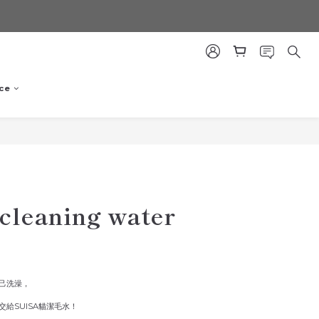
ce
BUY NOW
 cleaning water
己洗澡，
給SUISA貓潔毛水！