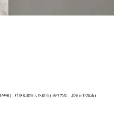
物 )，植物萃取與天然精油 ( 荊芥內酯、北美荊芥精油 )