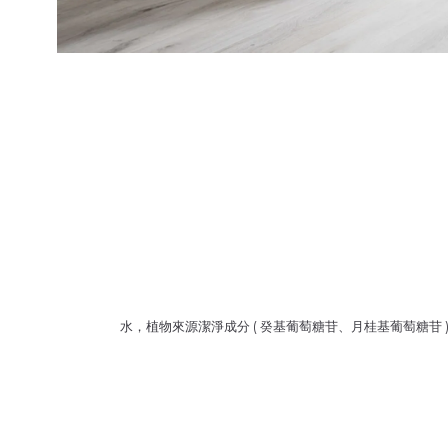
水，植物來源潔淨成分 ( 癸基葡萄糖苷、月桂基葡萄糖苷 