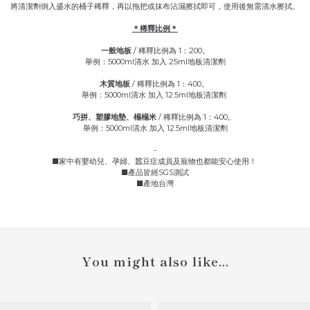
將清潔劑倒入盛水的桶子稀釋，再以拖把或抹布沾濕擦拭即可，使用後無需清水擦拭。
＊稀釋比例＊
一般地板
/ 稀釋比例為 1：200。
舉例：5000ml清水 加入 25ml地板清潔劑
木質地板
/ 稀釋比例為 1：400。
舉例：5000ml清水 加入 12.5ml地板清潔劑
巧拼、塑膠地墊、榻榻米
/ 稀釋比例為 1：400。
舉例：5000ml清水 加入 12.5ml地板清潔劑
-
■家中有嬰幼兒、孕婦、蠶豆症成員及寵物也都能安心使用！
■產品皆經SGS測試
■產地台灣
You might also like...