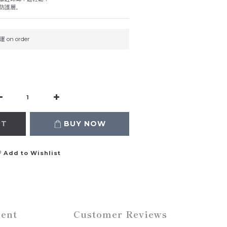
防護層。
on order
RT
BUY NOW
Add to Wishlist
ent
Customer Reviews