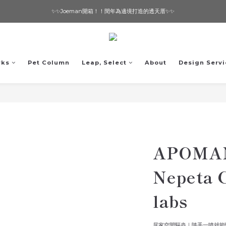
✨✨Joeman開箱！！閏年為邊境打造的透天厝✨✨
想要一個寵物友善的美宅嗎？ 🔶 即刻諮詢 🔶
想要一個寵物友善的美宅嗎？ 🔶 即刻諮詢 🔶
rks
Pet Column
Leap, Select
About
Design Servi
APOMAN 
Nepeta C
labs
居家空間驅蟲｜隨手一噴就能