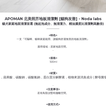
APOMAN 北美荊芥地板清潔劑 [貓狗友善] - Noda labs
貓犬家庭地面清潔首選 (無起泡成分、無清潔力、精油濃度比清潔劑高數倍)
_________
<特色>
一支『可驅蟑、貓咪家庭能用、讓貓狗舒適無害的地板清潔劑』
適用場域：居家地面空間。
-
<規格>
500ml
-
<材質>
)，蘋果酸，碳酸鈉，碳酸氫鈉，蛋白質分解酵素，植物來源消臭成分 ( 酵母菌發酵
-
<
注意事項
>
若有鳥類須暫時撤離空間。
-
<使用
方式
>