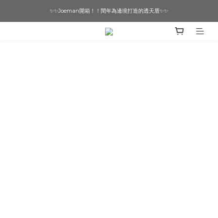
✨✨Joeman開箱！！閏年為邊境打造的透天厝✨✨
想要一個寵物友善的美宅嗎？ 🔶 即刻諮詢 🔶
想要一個寵物友善的美宅嗎？ 🔶 即刻諮詢 🔶