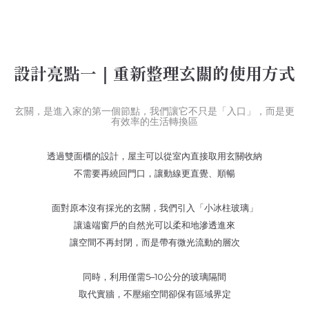
設計亮點一｜重新整理玄關的使用方式
玄關，是進入家的第一個節點，我們讓它不只是「入口」，而是更
有效率的生活轉換區
透過雙面櫃的設計，屋主可以從室內直接取用玄關收納
不需要再繞回門口，讓動線更直覺、順暢
面對原本沒有採光的玄關，我們引入「小冰柱玻璃」
讓遠端窗戶的自然光可以柔和地滲透進來
讓空間不再封閉，而是帶有微光流動的層次
同時，利用僅需5–10公分的玻璃隔間
取代實牆，不壓縮空間卻保有區域界定