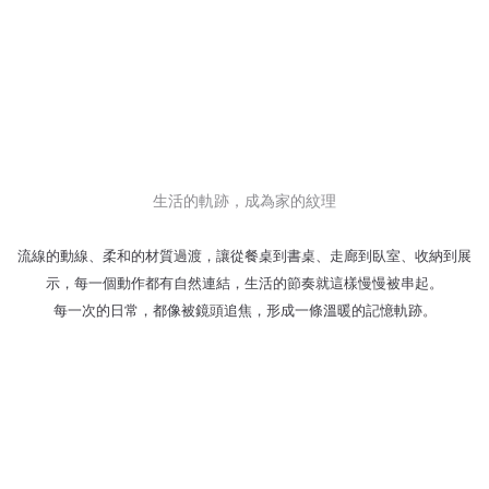
生活的軌跡，成為家的紋理
流線的動線、柔和的材質過渡，讓從餐桌到書桌、走廊到臥室、收納到展
示，每一個動作都有自然連結，生活的節奏就這樣慢慢被串起。
每一次的日常，都像被鏡頭追焦，形成一條溫暖的記憶軌跡。