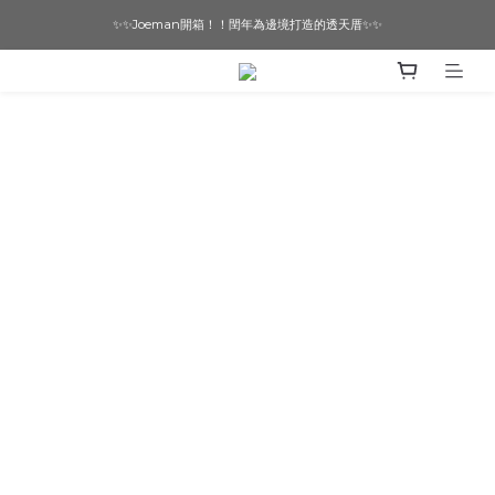
✨✨Joeman開箱！！閏年為邊境打造的透天厝✨✨
想要一個寵物友善的美宅嗎？ 🔶 即刻諮詢 🔶
想要一個寵物友善的美宅嗎？ 🔶 即刻諮詢 🔶