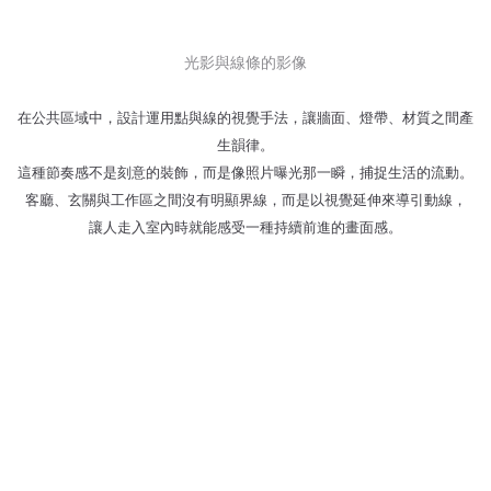
光影與線條的影像
在公共區域中，設計運用點與線的視覺手法，讓牆面、燈帶、材質之間產
生韻律。
這種節奏感不是刻意的裝飾，而是像照片曝光那一瞬，捕捉生活的流動。
客廳、玄關與工作區之間沒有明顯界線，而是以視覺延伸來導引動線，
讓人走入室內時就能感受一種持續前進的畫面感。