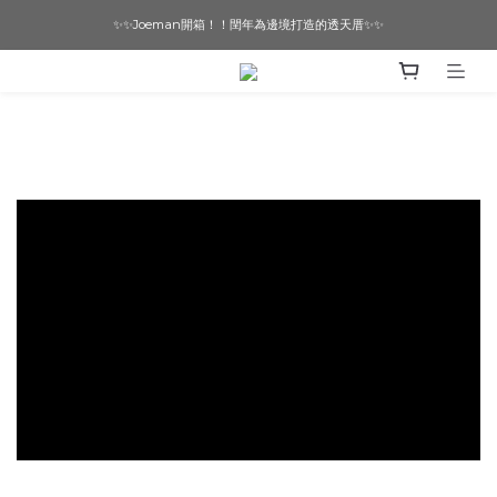
✨✨Joeman開箱！！閏年為邊境打造的透天厝✨✨
想要一個寵物友善的美宅嗎？ 🔶 即刻諮詢 🔶
想要一個寵物友善的美宅嗎？ 🔶 即刻諮詢 🔶