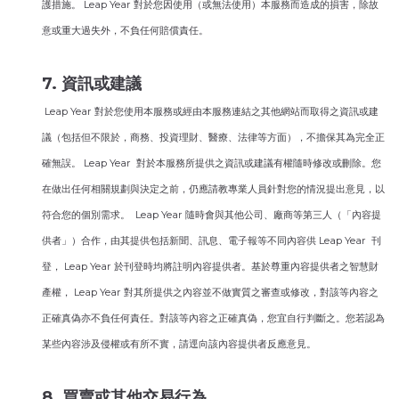
護措施。 Leap Year 對於您因使用（或無法使用）本服務而造成的損害，除故
意或重大過失外，不負任何賠償責任。
7. 資訊或建議
Leap Year 對於您使用本服務或經由本服務連結之其他網站而取得之資訊或建
議（包括但不限於，商務、投資理財、醫療、法律等方面），不擔保其為完全正
確無誤。 Leap Year 對於本服務所提供之資訊或建議有權隨時修改或刪除。您
在做出任何相關規劃與決定之前，仍應請教專業人員針對您的情況提出意見，以
符合您的個別需求。 Leap Year 隨時會與其他公司、廠商等第三人（「內容提
供者」）合作，由其提供包括新聞、訊息、電子報等不同內容供 Leap Year 刊
登， Leap Year 於刊登時均將註明內容提供者。基於尊重內容提供者之智慧財
產權， Leap Year 對其所提供之內容並不做實質之審查或修改，對該等內容之
正確真偽亦不負任何責任。對該等內容之正確真偽，您宜自行判斷之。您若認為
某些內容涉及侵權或有所不實，請逕向該內容提供者反應意見。
8. 買賣或其他交易行為