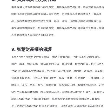
廠商或個人透過本服務進行商品買賣、服務或其他交易行為，各該買賣或其他合
約均僅存在您與各該廠商或個人兩造之間。您應要求各該廠商或個人，就其商
品、服務或其他交易標的物之品質、內容、運送、保證事項與瑕疵擔保責任等，
事先詳細闡釋與說明。您因前述買賣、服務或其他交易行為所產生之爭執，應向
各該廠商或個人尋求救濟或解決之道。
9. 智慧財產權的保護
Leap Year 所使用之軟體或程式、網站上所有內容，包括但不限於商品資訊、
圖片、檔案、網站架構、網站畫面的安排、網頁設計、會員內容等，均由 Leap
Year 依法擁有其智慧財產權，包括但不限於商標權、專利權、著作權、營業秘
密與專有技術等。任何人不得逕自使用、修改、重製、公開播送、公開傳輸、公
開演出、改作、散布、發行、公開發表、進行還原工程、解編或反向組譯。若您
欲引用或轉載前述軟體、程式或網站內容，除明確為法律所許可者外，必須依法
取得 Leap Year 的事前書面同意。尊重智慧財產權是您應盡的義務，如有違
反，您應對 Leap Year 負損害賠償責任。 Leap Year 及其關係企業為行銷宣傳