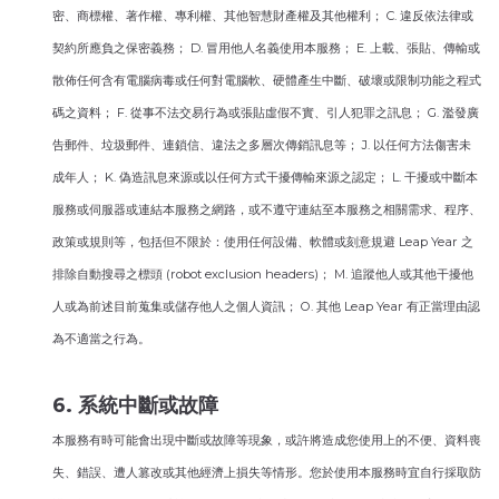
密、商標權、著作權、專利權、其他智慧財產權及其他權利； C. 違反依法律或
契約所應負之保密義務； D. 冒用他人名義使用本服務； E. 上載、張貼、傳輸或
散佈任何含有電腦病毒或任何對電腦軟、硬體產生中斷、破壞或限制功能之程式
碼之資料； F. 從事不法交易行為或張貼虛假不實、引人犯罪之訊息； G. 濫發廣
告郵件、垃圾郵件、連鎖信、違法之多層次傳銷訊息等； J. 以任何方法傷害未
成年人； K. 偽造訊息來源或以任何方式干擾傳輸來源之認定； L. 干擾或中斷本
服務或伺服器或連結本服務之網路，或不遵守連結至本服務之相關需求、程序、
政策或規則等，包括但不限於：使用任何設備、軟體或刻意規避 Leap Year 之
排除自動搜尋之標頭 (robot exclusion headers)； M. 追蹤他人或其他干擾他
人或為前述目前蒐集或儲存他人之個人資訊； O. 其他 Leap Year 有正當理由認
為不適當之行為。
6. 系統中斷或故障
本服務有時可能會出現中斷或故障等現象，或許將造成您使用上的不便、資料喪
失、錯誤、遭人篡改或其他經濟上損失等情形。您於使用本服務時宜自行採取防