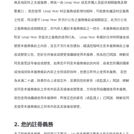
務及地區性之支援服務，將統一由 Leap Year 或其所屬人員提供相關服務及聯
繫窗口； 當您使用 Leap Year 特定服務或新增功能時，可能會依據該特定服務
之性質，而須遵守 Leap Year 所另行公告之服務條款或相關規定。此另行公告
之服務條款或相關規定，亦均併入屬於本服務條款之一部分，本服務條款規範您
對於 Leap Year 所提供之服務的使用行為。 Leap Year 有權於任何時間修改或
變更本服務條款之內容，並且不另行各別通知，建議您隨時注意本服務條款之修
改或變更公告。您於任何修改或變更後繼續使用本服務，視為您已閱讀、瞭解並
同意接受該等修改或變更。如果您不同意本服務條款的內容，或者您所屬的國家
或地域排除本服務條款內容之全部或部份時，您應立即停止使用本服務。 若您
為未滿二十歲，除應符合上述規定外，並應與您的家長（或監護人）閱讀、瞭解
並同意本服務條款之所有內容及其後修改變更後，方得使用或繼續使用本服務。
當您使用或繼續使用本服務時，即推定您的家長（或監護人）已閱讀、瞭解並同
意接受本服務條款之所有內容及其後修改變更。
2. 您的註冊義務
為了能使用本服務，您同意以下事項： (a) 依本服務註冊表之提示提供您本人正