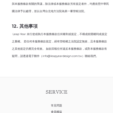
與本服務條款有關的爭議，除法律或本服務條款另有規定者外，均應依照中華民
國法律予以處理，並以台灣台北地方法院為第一審管轄法院。
12. 其他事項
Leap Year 未行使或執行本服務條款任何權利或規定，不構成前開權利或規定
之棄權。 若任何本服務條款規定，經有管轄權之法院認定無效，且本服務條款
之其他規定仍應完全有效。 如欲回報任何違反本服務條款，或對本服務條款有
疑問，請透過電子郵件（info@leapyeardesign.com.tw）聯絡我們。
SERVICE
常見問題
會員權益