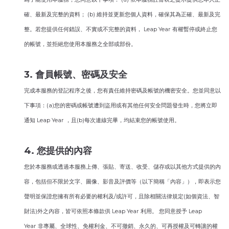
確、最新及完整的資料； (b) 維持並更新您個人資料，確保其為正確、最新及完
整。若您提供任何錯誤、不實或不完整的資料， Leap Year 有權暫停或終止您
的帳號，並拒絕您使用本服務之全部或部份。
3. 會員帳號、密碼及安全
完成本服務的登記程序之後，您有責任維持密碼及帳號的機密安全。您並同意以
下事項：(a)您的密碼或帳號遭到盜用或有其他任何安全問題發生時，您將立即
通知 Leap Year ，且(b)每次連線完畢，均結束您的帳號使用。
4. 您提供的內容
您於本服務或透過本服務上傳、張貼、寄送、收受、儲存或以其他方式提供的內
容，包括但不限於文字、圖像、影音及評價等（以下簡稱「內容」），即表示您
聲明並保證您擁有所有必要的權利及/或許可，且除相關法律規定(如個資法、智
財法)外之內容，皆可依照本條款供 Leap Year 利用。 您同意授予 Leap
Year 非專屬、全球性、免權利金、不可撤銷、永久的、可再授權及可轉讓的權