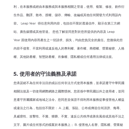
利，在本服務或經由本服務或與本服務相關之管道，使用、複製、修改、創作衍
生作品、翻譯、散布、授權、儲存、傳輸、改編或其他任何開發方式利用該內
容。 Leap Year 得任意利用內容，包括但不限於透過信件、顯示在第三方網
站、廣告媒體或其他管道。 您也了解並同意對於您所提供的內容及 Leap
Year 因使用內容而產生之一切請求、損失，均由您負完全的責任。您擔保此些
內容不侵害、不當利用或違反他人的專利權、著作權、商標權、營業秘密、人格
權、其他財產權、智慧財產權、肖像權、隱私權或任何適用法律或法規。
5. 使用者的守法義務及承諾
您承諾絕不為任何非法目的或以任何非法方式使用本服務，並承諾遵守中華民國
相關法規及一切使用網際網路之國際慣例。您若係中華民國以外之使用者，並同
意遵守所屬國家或地域之法令。您同意並保證不得利用本服務從事侵害他人權益
或違法之行為，包括但不限於： A. 上載、張貼、公布或傳送任何誹謗、侮辱、
具威脅性、攻擊性、不雅、猥褻、不實、違反公共秩序或善良風俗或其他不法之
文字、圖片或任何形式的檔案於本服務上； B. 侵害他人名譽、隱私權、營業秘