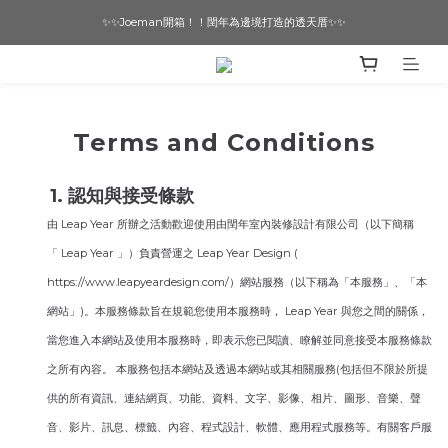
✨✨Joeman開箱！！閏年為邊境打造的透天厝✨✨
想要一個寵物友善的美宅嗎？ 🔶 即刻諮詢 🔶
想要一個寵物友善的美宅嗎？ 🔶 即刻諮詢 🔶
Terms and Conditions
1. 認知與接受條款
由 Leap Year 所辦之活動歡迎使用由閏年室內裝修設計有限公司（以下簡稱
「 Leap Year 」）負責營運之 Leap Year Design (
https://www.leapyeardesign.com/）網站服務（以下稱為「本服務」、「本
網站」)。本服務條款旨在規範您使用本服務時， Leap Year 與您之間的關係，
當您進入本網站及使用本服務時，即表示您已閱讀、瞭解並同意接受本服務條款
之所有內容。 本服務包括本網站及透過本網站或其相關服務(包括但不限於所提
供的所有資訊、連結網頁、功能、資料、文字、影像、相片、圖形、音樂、聲
音、影片、訊息、標籤、內容、程式設計、軟體、應用程式服務等。有關客戶服