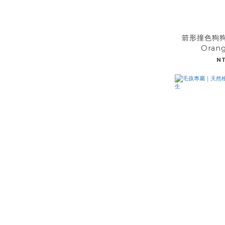
箭形撞色狗狗
Orang
N