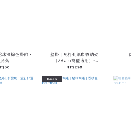
陀珠深棕色掛鉤 -
壁掛｜免打孔紙巾收納架
懶角落
（28cm寬型適用）-
LeapSelect
T$30
NT$299
新品上市