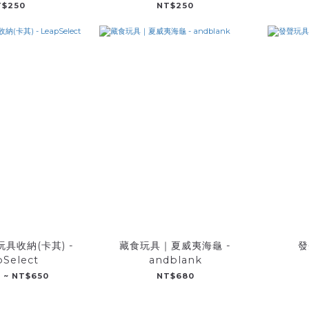
T$250
NT$250
具收納(卡其) -
藏食玩具｜夏威夷海龜 -
發
pSelect
andblank
 ~ NT$650
NT$680