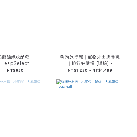
仿藤編織收納籃 -
狗狗旅行碗｜寵物外出折疊碗
LeapSelect
｜旅行好選擇 [譚棕] -
LeapSelect
NT$850
NT$1,250 ~ NT$1,499