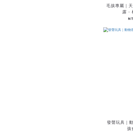
毛孩專屬｜天
露 -
N
發聲玩具｜動
孩