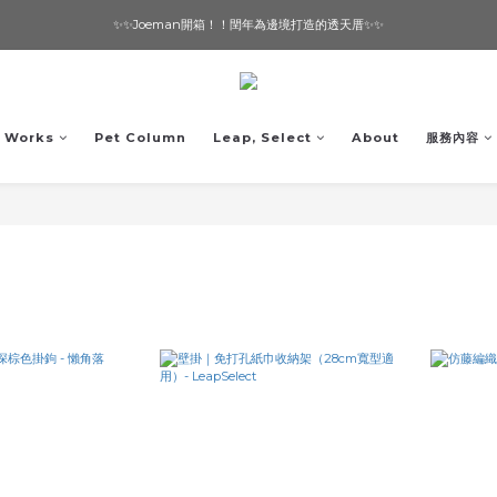
✨✨Joeman開箱！！閏年為邊境打造的透天厝✨✨
想要一個寵物友善的美宅嗎？ 🔶 即刻諮詢 🔶
想要一個寵物友善的美宅嗎？ 🔶 即刻諮詢 🔶
Works
Pet Column
Leap, Select
About
服務內容