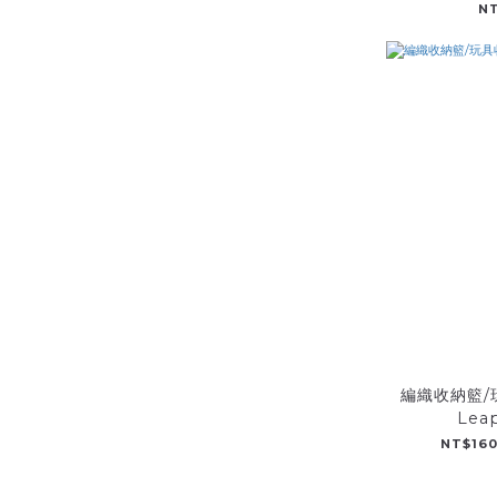
N
編織收納籃/玩
Lea
NT$160