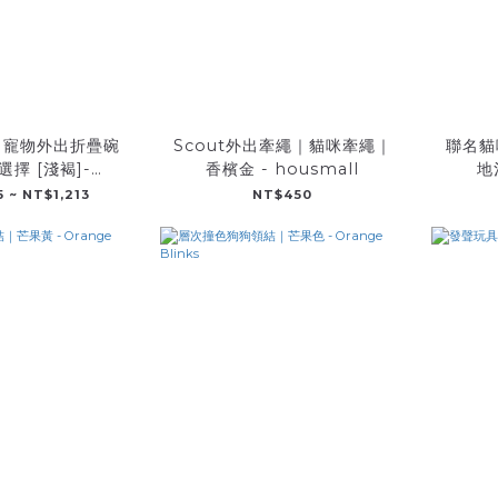
｜寵物外出折疊碗
Scout外出牽繩｜貓咪牽繩｜
聯名貓
擇 [淺褐]-
香檳金 - housmall
地
pSelect
 ~ NT$1,213
NT$450