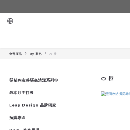
全部商品
By 顏色
🍊 橙
🍊 橙
🐱貓狗友善驅蟲清潔系列🐶
🎁本月主打🎁
Leap Design 品牌獨家
預購專區