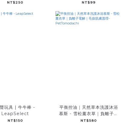
NT$250
NT$99
聲玩具 | 牛牛棒 -
平衡控油｜天然草本洗護沐浴
LeapSelect
慕斯 - 雪松薰衣草｜負離子電
解｜毛孩肌膚護理-
NT$150
NT$580
PetTomodachi