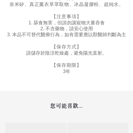
。
奈米矽、真正薰衣草萃取物、冰晶凝膠粉、超純水
【注意事項】
1.
舔食無害，但請勿讓寵物大量吞食
2.
不含藥物，請安心使用
3.
本品不可替代醫療行為，如有需要應以獸醫師判斷為主
【保存方式】
請儲存於陰涼乾燥處，避免陽光直射。
【保存期限】
3
年
您可能喜歡...