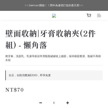
✨✨Joeman開箱！！閏年為邊境打造的透天厝✨✨
想要一個寵物友善的美宅嗎？ 🔶 即刻諮詢 🔶
想要一個寵物友善的美宅嗎？ 🔶 即刻諮詢 🔶
壁面收納|牙膏收納夾(2件
組) - 懶角落
將牙膏、洗面乳、乳液等衛浴常用瓶瓶罐罐收上牆面，保持檯面整潔、瓶罐不再積
水垢
全店，全館消費滿$3000，即享免運
NT$70