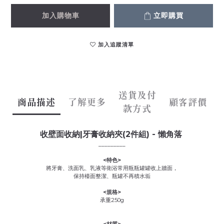
加入購物車
立即購買
加入追蹤清單
送貨及付
商品描述
了解更多
顧客評價
款方式
收壁面收納|牙膏收納夾(2件組) - 懶角落
_________
<特色>
將牙膏、洗面乳、乳液等衛浴常用瓶瓶罐罐收上牆面，
保持檯面整潔、瓶罐不再積水垢
<規格>
承重250g