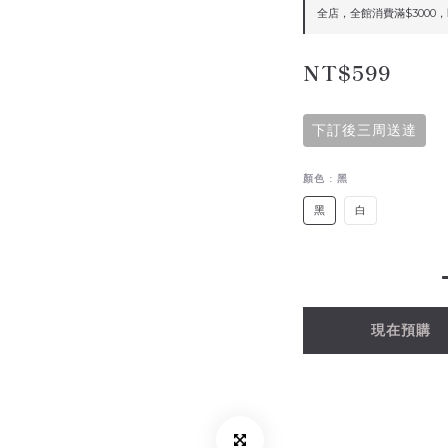
全店，全館消費滿$3000
NT$599
下訂後三周送達
顏色
: 黑
黑
白
現在預購