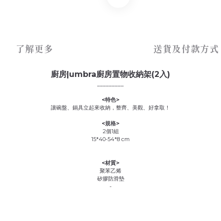
了解更多
送貨及付款方式
廚房|umbra廚房置物收納架(2入)
_________
<特色>
讓碗盤、鍋具立起來收納，整齊、美觀、好拿取！
<規格>
2個1組
15*40-54*8 cm
<材質>
聚苯乙烯
矽膠防滑墊
-