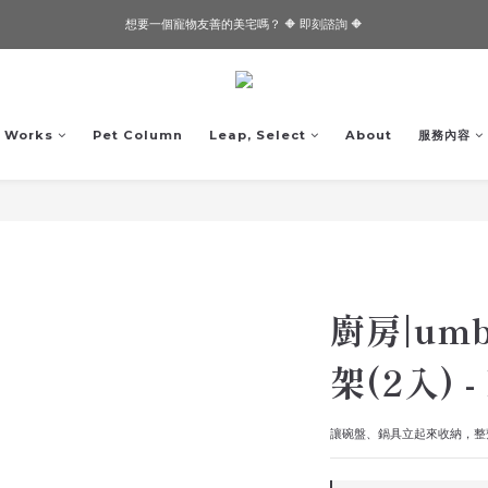
想要一個寵物友善的美宅嗎？ 🔶 即刻諮詢 🔶
想要一個寵物友善的美宅嗎？ 🔶 即刻諮詢 🔶
✨✨Joeman開箱！！閏年為邊境打造的透天厝✨✨
想要一個寵物友善的美宅嗎？ 🔶 即刻諮詢 🔶
Works
Pet Column
Leap, Select
About
服務內容
廚房|um
架(2入) -
讓碗盤、鍋具立起來收納，整