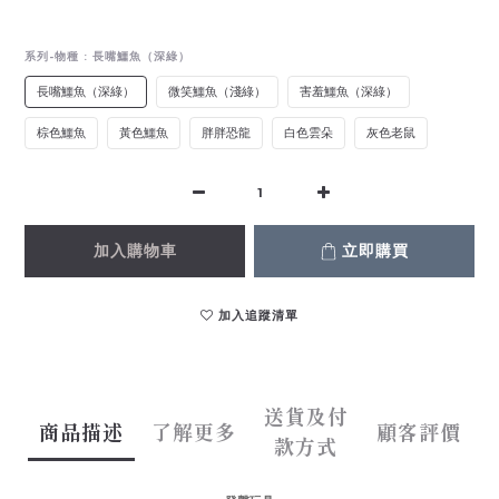
系列-物種
: 長嘴鱷魚（深綠）
長嘴鱷魚（深綠）
微笑鱷魚（淺綠）
害羞鱷魚（深綠）
棕色鱷魚
黃色鱷魚
胖胖恐龍
白色雲朵
灰色老鼠
加入購物車
立即購買
加入追蹤清單
送貨及付
商品描述
了解更多
顧客評價
款方式