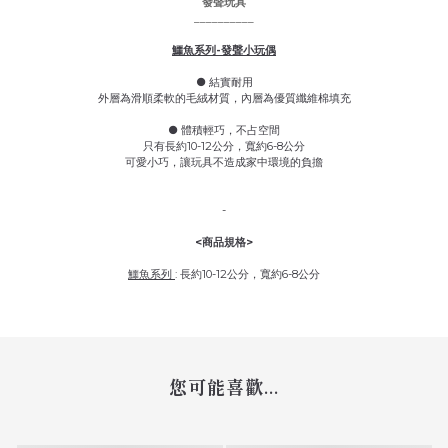
發聲玩具
__________
鱷魚系列-發聲小玩偶
● 結實耐用
外層為滑順柔軟的毛絨材質，內層為優質纖維棉填充
● 體積輕巧，不占空間
只有長約10-12公分，寬約6-8公分
可愛小巧，讓玩具不造成家中環境的負擔
-
<商品規格>
鱷魚系列
: 長約10-12公分，寬約6-8公分
您可能喜歡...