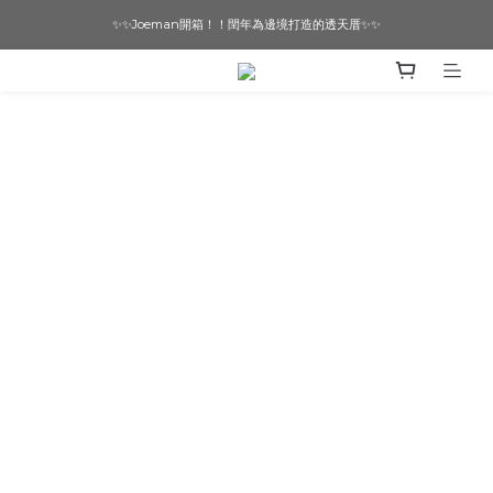
✨✨Joeman開箱！！閏年為邊境打造的透天厝✨✨
想要一個寵物友善的美宅嗎？ 🔶 即刻諮詢 🔶
想要一個寵物友善的美宅嗎？ 🔶 即刻諮詢 🔶